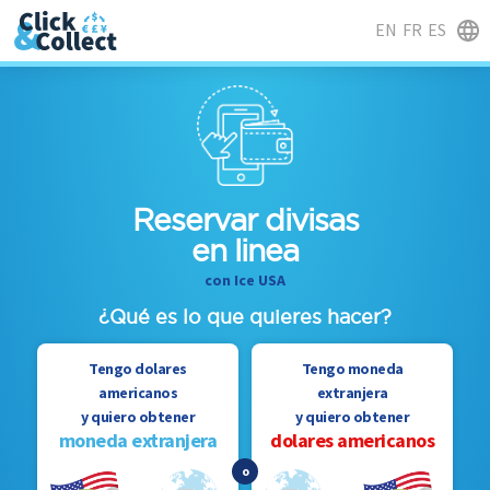
EN
FR
ES
Reservar divisas
en linea
con Ice USA
¿Qué es lo que quieres hacer?
Tengo dolares
Tengo moneda
americanos
extranjera
y quiero obtener
y quiero obtener
moneda extranjera
dolares americanos
o