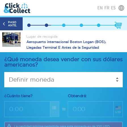
EN
FR
ES
PASO
ANTE.
Lugar de recogida
Aeropuerto internacional Boston Logan (BOS),
Llegadas Terminal E Antes de la Seguridad
¿Qué moneda desea vender con sus dólares
americanos?
Definir moneda
¿Cuánto tiene?
Obtendrá:
=
--
USD
La cantidad mínima permitida para esta moneda es de 100 USD