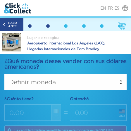
EN
FR
ES
PASO
ANTE.
Lugar de recogida
Aeropuerto internacional Los Angeles (LAX),
Llegadas Internacionales de Tom Bradley
¿Qué moneda desea vender con sus dólares
americanos?
Definir moneda
¿Cuánto tiene?
Obtendrá:
=
--
USD
La cantidad mínima permitida para esta moneda es de 100 USD