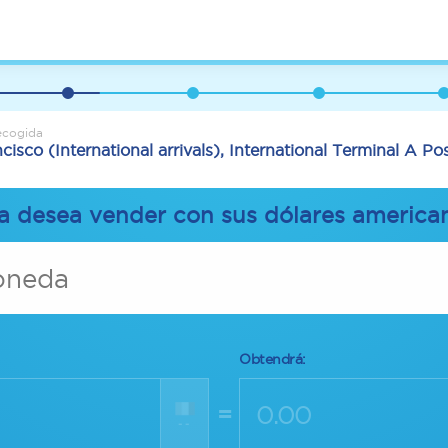
ecogida
cisco (International arrivals), International Terminal A Po
 desea vender con sus dólares america
oneda
Obtendrá:
=
--