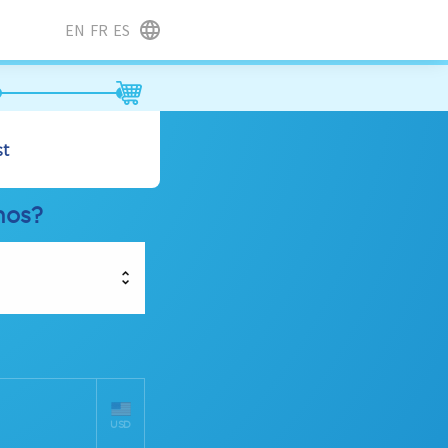
EN
FR
ES
st
nos?
USD