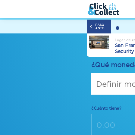
PASO
ANTE.
Lugar de r
San Fran
Security
¿Qué moneda
Definir m
¿Cuánto tiene?