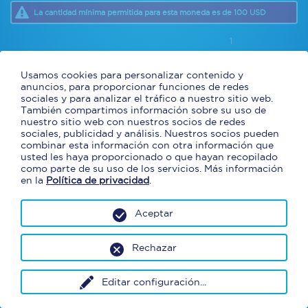
La cantidad mínima permitida para esta moneda es de 100 USD
1
* Los tipos de cambio se actualizan diariamente. La tarifa aplicada a
Usamos cookies para personalizar contenido y
su pedido será
la tarifa Click & Collect del día que recoja su moneda
.
anuncios, para proporcionar funciones de redes
* Se puede pagar con efectivo y tarjetas de débito americanas
sociales y para analizar el tráfico a nuestro sitio web.
solamente.
También compartimos información sobre su uso de
nuestro sitio web con nuestros socios de redes
sociales, publicidad y análisis. Nuestros socios pueden
combinar esta información con otra información que
usted les haya proporcionado o que hayan recopilado
como parte de su uso de los servicios. Más información
en la
Política de privacidad
.
Aceptar
Rechazar
Editar configuración
...