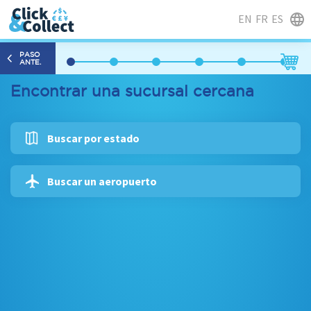
EN
FR
ES
PASO
ANTE.
Encontrar una sucursal cercana
Buscar por estado
Buscar un aeropuerto