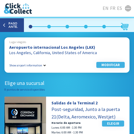
EN
FR
ES
PASO
ANTE.
Lugar elegido
Aeropuerto internacional Los Angeles (LAX)
Los Angeles, California, United States of America
MODIFICAR
Show airport information
1 World Way
Los Angeles, California
Elige una sucursal
90045, United States of America
8 puntos de servicio disponibles
310 646 7934
Salidas de la Terminal 2
Post-seguridad, Junto a la puerta
21(Delta, Aeromexico, Westjet)
Horario de apertura
ELEGIR
Lunes: 6:00 AM - 1:30 PM
Martes: 6:00 AM - 1:30 PM