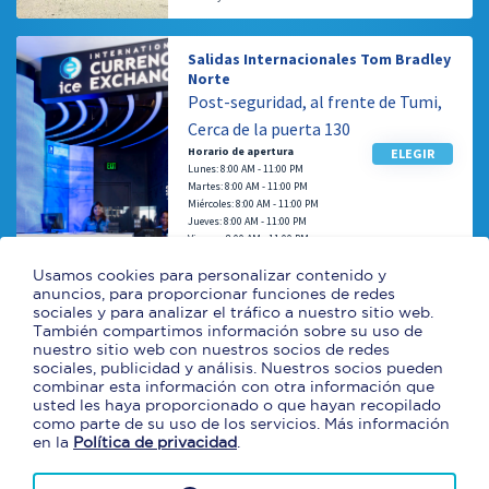
Salidas Internacionales Tom Bradley
Norte
Post-seguridad, al frente de Tumi,
Cerca de la puerta 130
Horario de apertura
ELEGIR
Lunes: 8:00 AM - 11:00 PM
Martes: 8:00 AM - 11:00 PM
Miércoles: 8:00 AM - 11:00 PM
Jueves: 8:00 AM - 11:00 PM
Viernes: 8:00 AM - 11:00 PM
Sábado: 8:00 AM - 11:00 PM
Sunday: 8:00 AM - 11:00 PM
Usamos cookies para personalizar contenido y
anuncios, para proporcionar funciones de redes
sociales y para analizar el tráfico a nuestro sitio web.
También compartimos información sobre su uso de
Salidas Internacionales Tom Bradley
nuestro sitio web con nuestros socios de redes
Sur
sociales, publicidad y análisis. Nuestros socios pueden
Post-seguridad, Al otro lado de la
combinar esta información con otra información que
puerta 150
usted les haya proporcionado o que hayan recopilado
como parte de su uso de los servicios. Más información
Horario de apertura
ELEGIR
en la
Política de privacidad
.
Lunes: 8:00 AM - 11:00 PM
Martes: 8:00 AM - 11:00 PM
Miércoles: 8:00 AM - 11:00 PM