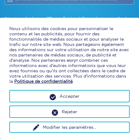
* Les taux de change diffèrent d’un jour à l’autre. Le taux appliqué sur
votre commande sera
le taux Cliquer et Collecter du jour de la
transaction en succursale
.
Nous utilisons des cookies pour personnaliser le
* En commandant en ligne avec Cliquer et Collecter, vous obtenez un
contenu et les publicités, pour fournir des
taux de change exclusif et préférentiel. Des frais de concessions
fonctionnalités de médias sociaux et pour analyser le
s'appliqueront. (9,95 $ aéroport, 4,95 $ centre d'achat)
trafic sur notre site web. Nous partageons également
* Argent comptant et cartes de débit canadiennes seulement.
des informations sur votre utilisation de notre site avec
nos partenaires de médias sociaux, de publicité et
d'analyse. Nos partenaires могут combiner ces
informations avec d'autres informations que vous leur
avez fournies ou qu'ils ont collectées dans le cadre de
votre utilisation des services. Plus d'informations dans
la
Politique de confidentialité
.
Accepter
Rejeter
Modifier les paramètres
...