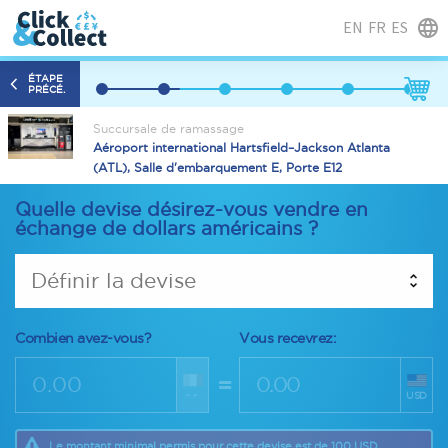
EN
FR
ES
ÉTAPE
PRÉCÉ.
Succursale de ramassage
Aéroport international Hartsfield–Jackson Atlanta
(ATL), Salle d'embarquement E, Porte E12
Quelle devise désirez-vous vendre en
échange de dollars américains ?
Définir la devise
Combien avez-vous?
Vous recevrez:
=
--
USD
Le montant minimal permis pour cette devise est de 100 USD