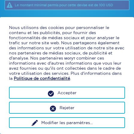
Le montant minimal permis pour cette devise est de 100 USD
* Les taux de change diffèrent d’un jour à l’autre. Le taux appliqué sur
Nous utilisons des cookies pour personnaliser le
votre commande sera
le taux Cliquer et Collecter du jour de la
contenu et les publicités, pour fournir des
transaction en succursale
.
* En commandant en ligne avec Cliquer et Collecter, vous obtenez un
fonctionnalités de médias sociaux et pour analyser le
taux de change exclusif et préférentiel. Des frais de concessions
trafic sur notre site web. Nous partageons également
s'appliqueront. (9,95 $ aéroport, 4,95 $ centre d'achat)
des informations sur votre utilisation de notre site avec
* Argent comptant et cartes de débit canadiennes seulement.
nos partenaires de médias sociaux, de publicité et
d'analyse. Nos partenaires могут combiner ces
informations avec d'autres informations que vous leur
avez fournies ou qu'ils ont collectées dans le cadre de
votre utilisation des services. Plus d'informations dans
la
Politique de confidentialité
.
Accepter
Rejeter
Modifier les paramètres
...