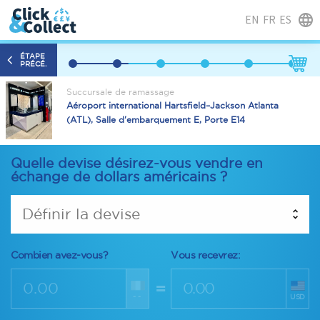
EN
FR
ES
ÉTAPE
PRÉCÉ.
Succursale de ramassage
Aéroport international Hartsfield–Jackson Atlanta
(ATL), Salle d'embarquement E, Porte E14
Quelle devise désirez-vous vendre en
échange de dollars américains ?
Définir la devise
Combien avez-vous?
Vous recevrez:
=
--
USD