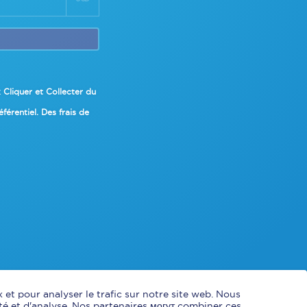
x Cliquer et Collecter du
érentiel. Des frais de
 et pour analyser le trafic sur notre site web. Nous
té et d'analyse. Nos partenaires могут combiner ces