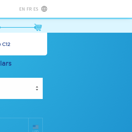
EN
FR
ES
e C12
lars
USD