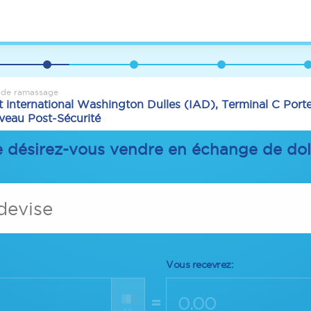
 de ramassage
 international Washington Dulles (IAD), Terminal C Port
veau Post-Sécurité
e désirez-vous vendre en échange de dol
 devise
Vous recevrez:
=
--