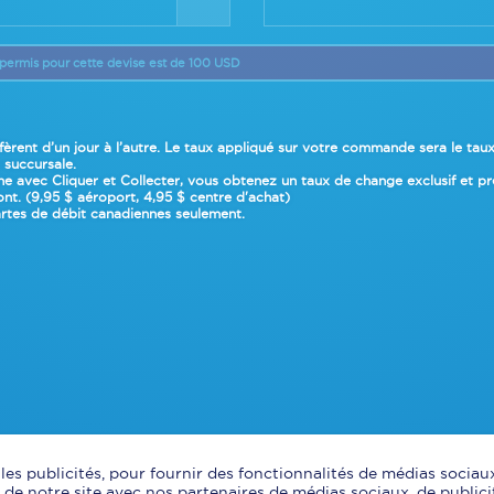
permis pour cette devise est de 100 USD
fèrent d’un jour à l’autre. Le taux appliqué sur votre commande sera
le tau
n succursale
.
 avec Cliquer et Collecter, vous obtenez un taux de change exclusif et préf
nt. (9,95 $ aéroport, 4,95 $ centre d'achat)
rtes de débit canadiennes seulement.
es publicités, pour fournir des fonctionnalités de médias sociaux
de notre site avec nos partenaires de médias sociaux, de publici