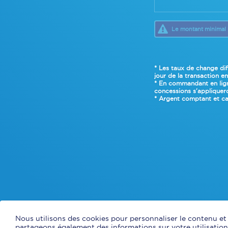
Le montant minimal 
* Les taux de change dif
jour de la transaction e
* En commandant en ligne
concessions s'appliquero
* Argent comptant et ca
Nous utilisons des cookies pour personnaliser le contenu et l
partageons également des informations sur votre utilisation 