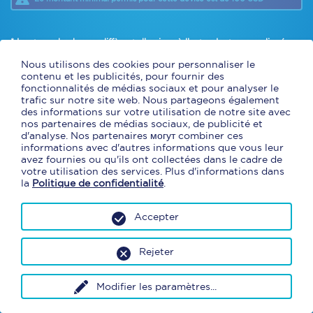
* Les taux de change diffèrent d’un jour à l’autre. Le taux appliqué sur
votre commande sera
le taux Cliquer et Collecter du jour de la
transaction en succursale
.
Nous utilisons des cookies pour personnaliser le
* En commandant en ligne avec Cliquer et Collecter, vous obtenez un
contenu et les publicités, pour fournir des
taux de change exclusif et préférentiel. Des frais de concessions
fonctionnalités de médias sociaux et pour analyser le
s'appliqueront. (9,95 $ aéroport, 4,95 $ centre d'achat)
trafic sur notre site web. Nous partageons également
* Argent comptant et cartes de débit canadiennes seulement.
des informations sur votre utilisation de notre site avec
nos partenaires de médias sociaux, de publicité et
d'analyse. Nos partenaires могут combiner ces
informations avec d'autres informations que vous leur
avez fournies ou qu'ils ont collectées dans le cadre de
votre utilisation des services. Plus d'informations dans
la
Politique de confidentialité
.
Accepter
Rejeter
Modifier les paramètres
...