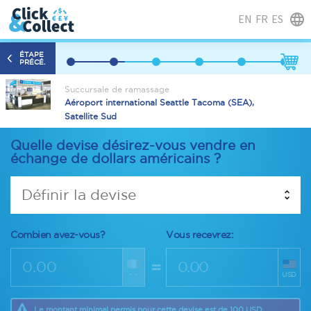
EN
FR
ES
ÉTAPE
PRÉCÉ.
Succursale de ramassage
Aéroport international Seattle Tacoma (SEA),
Satellite Sud
Quelle devise désirez-vous vendre en
échange de dollars américains ?
Définir la devise
Combien avez-vous?
Vous recevrez:
=
--
USD
Le montant minimal permis pour cette devise est de 100 USD