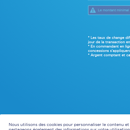
Le montant minimal 
* Les taux de change dif
jour de la transaction e
* En commandant en ligne
concessions s'appliquero
* Argent comptant et ca
Nous utilisons des cookies pour personnaliser le contenu et l
partageons également des informations sur votre utilisation 