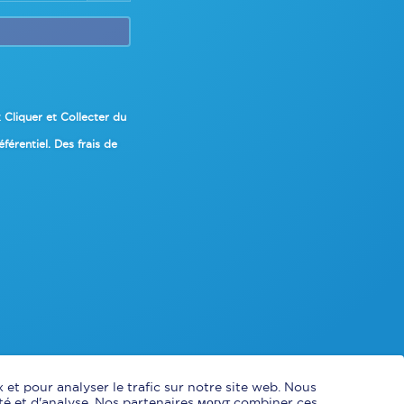
x Cliquer et Collecter du
érentiel. Des frais de
 et pour analyser le trafic sur notre site web. Nous
té et d'analyse. Nos partenaires могут combiner ces