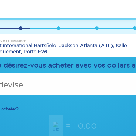
 de ramassage
 international Hartsfield–Jackson Atlanta (ATL), Salle
quement, Porte E26
e désirez-vous acheter avec vos dollars 
 devise
 acheter?
=
USD