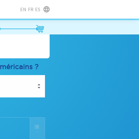
EN
FR
ES
américains ?
--