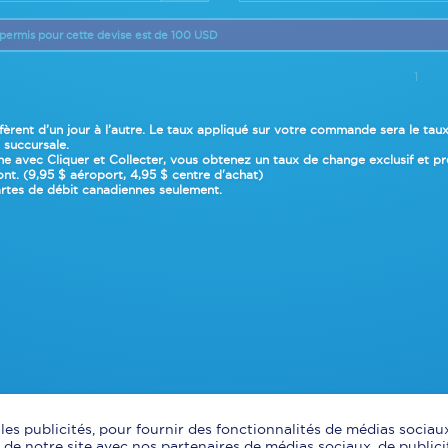
permis pour cette devise est de 100 USD
1
fèrent d’un jour à l’autre. Le taux appliqué sur votre commande sera
le tau
n succursale
.
 avec Cliquer et Collecter, vous obtenez un taux de change exclusif et préf
nt. (9,95 $ aéroport, 4,95 $ centre d'achat)
rtes de débit canadiennes seulement.
es publicités, pour fournir des fonctionnalités de médias sociaux
de notre site avec nos partenaires de médias sociaux, de publici