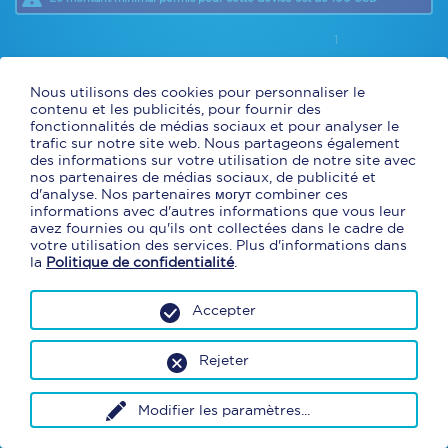
1
* Les taux de change diffèrent d’un jour à l’autre. Le taux appliqué sur
Nous utilisons des cookies pour personnaliser le
votre commande sera
le taux Cliquer et Collecter du jour de la
transaction en succursale
.
contenu et les publicités, pour fournir des
* En commandant en ligne avec Cliquer et Collecter, vous obtenez un
fonctionnalités de médias sociaux et pour analyser le
taux de change exclusif et préférentiel. Des frais de concessions
trafic sur notre site web. Nous partageons également
s'appliqueront. (9,95 $ aéroport, 4,95 $ centre d'achat)
des informations sur votre utilisation de notre site avec
* Argent comptant et cartes de débit canadiennes seulement.
nos partenaires de médias sociaux, de publicité et
d'analyse. Nos partenaires могут combiner ces
informations avec d'autres informations que vous leur
avez fournies ou qu'ils ont collectées dans le cadre de
votre utilisation des services. Plus d'informations dans
la
Politique de confidentialité
.
Accepter
Rejeter
Modifier les paramètres
...