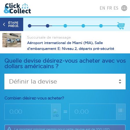
EN
FR
ES
ÉTAPE
PRÉCÉ.
Succursale de ramassage
Aéroport international de Miami (MIA), Salle
d'embarquement E: Niveau 2, départs pré-sécurité
Quelle devise désirez-vous acheter avec vos
dollars américains ?
Définir la devise
Combien désirez-vous acheter?
=
--
USD
Le montant minimal permis pour cette devise est de 100 USD