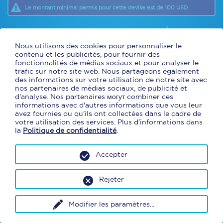
Le montant minimal permis pour cette devise est de 100 USD
1
Nous utilisons des cookies pour personnaliser le
* Les taux de change diffèrent d’un jour à l’autre. Le taux appliqué sur
contenu et les publicités, pour fournir des
votre commande sera
le taux Cliquer et Collecter du jour de la
transaction en succursale
.
fonctionnalités de médias sociaux et pour analyser le
* En commandant en ligne avec Cliquer et Collecter, vous obtenez un
trafic sur notre site web. Nous partageons également
taux de change exclusif et préférentiel. Des frais de concessions
des informations sur votre utilisation de notre site avec
s'appliqueront. (9,95 $ aéroport, 4,95 $ centre d'achat)
nos partenaires de médias sociaux, de publicité et
* Argent comptant et cartes de débit canadiennes seulement.
d'analyse. Nos partenaires могут combiner ces
informations avec d'autres informations que vous leur
avez fournies ou qu'ils ont collectées dans le cadre de
votre utilisation des services. Plus d'informations dans
la
Politique de confidentialité
.
Accepter
Rejeter
Modifier les paramètres
...